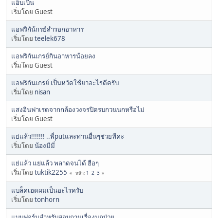
แอ็บเบิ้น
เริ่มโดย Guest
แอฟริกัน้กรย์สำรอกอาหาร
เริ่มโดย
teelek678
แอฟริกันเกรย์กินอาหารน้อยลง
เริ่มโดย Guest
แอฟริกันเกรย์ เป็นหวัดใช้ยาอะไรดีครับ
เริ่มโดย
nisan
แสงอินฟาเรดจากกล้องวงจรปิดรบกวนนกหรือไม่
เริ่มโดย Guest
แย่แล้ว!!!!!!! ..พี่putและท่านอื่นๆช่วยทีคะ
เริ่มโดย
น้องมีมี่
แย่แล้ว แย่แล้ว พลาดจนได้ ฮือๆ
เริ่มโดย
tuktik2255
1
2
3
หน้า
แบล็คเฮดผมเป็นอะไรครับ
เริ่มโดย
tonhorn
แบบฟอร์มสำหรับสอบถามเรื่องนกป่วย