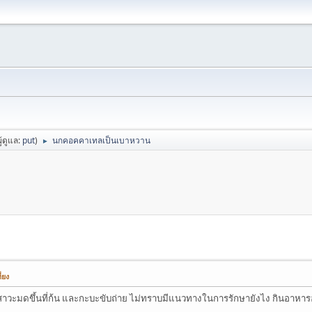
ผู้ดูแล:
put
)
นกคอคคาเทลเป็นเบาหวาน
►
่ยง
ัสสาวะมดขึ้นที่ก้น และกะบะขับถ่าย ไม่ทราบมีแนวทางในการรักษายังไง กินอา