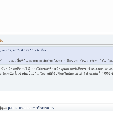
่ยง
ฎาคม 03, 2016, 04:22:58 หลังเที่ยง
ย ปัสสาวะมดขึ้นที่ก้น และกะบะขับถ่าย ไม่ทราบมีแนวทางในการรักษายังไง 
น ท้องเสียมดก็ตอมได้ ลองให้ยาแก้ท้องเสียดูก่อน นอร์ฟล็อกซาซิน400มก. แบ่ง
กวันละ2ครั้งเช้ากับเย็น5วัน ในกรณีที่จับฟีดหรือป้อนไม่ได้ 1ส่วนผสมน้ำ100ซี.ซี
ผู้ดูแล:
put
)
นกคอคคาเทลเป็นเบาหวาน
►