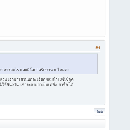
#1
กินอาหารอะไร และมีโอกาสรักษาหายไหมคะ
4ส่วน เอามา1ส่วนบดละเอียดผสมน้ำ10ซี.ซีดูด
.ให้กิน5วัน เช้าละลายยาเย็นเททิ้ง ยาซื้อ ได้
พิมพ์