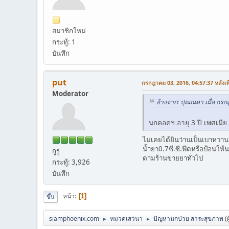
สมาชิกใหม่
กระทู้: 1
บันทึก
put
กรกฎาคม 03, 2016, 04:57:37 หลังเที
Moderator
อ้างจาก: ปุณณดา เมื่อ กรก
นกคอคฯ อายุ 3 ปี เพศเมี
ไม่เคยได้ยินว่านเป็นเบาหวา
น้ำยา0.7ซี.ซี.ฟีดหรือป้อนให้น
กูรู
ตามร้านขายยาทั่วไป
กระทู้: 3,926
บันทึก
หน้า
1
ขึ้น
siamphoenix.com
หมวดเสวนา
ปัญหานกป่วย สาระสุขภาพ
(
►
►