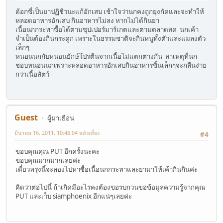
ด้อกซี่เป็นยาปฏิชีวนะแก้อักเสบ เช้าใจว่านกคงถูกยุงกัดและจะทำให้
หลอดอาหารอักเสบ กินอาหารไม่ลง หากไม่ได้กินยา
เนื้อนกกระทาซื้อได้ตามซุปเปอร์มาร์เกตและตามตลาดสด นกเค้า
จำเป็นต้องกินกระดูก เพราะในธรรมชาติจะกินหนูทั้งตัวและแมลงตัว
เล็กๆ
หนอนนกกับหนอนยักษ์โปรตีนจากเนื้อไม่แตกต่างกัน สาเหตุที่นก
ชอบหนอนนกเพราะหลอดอาหารอักเสบกินอาหารชิ้นเล็กๆจะกลืนง่าย
กว่าเนื้อสัตว์
Guest
ผู้มาเยือน
มีนาคม 16, 2011, 10:48:04 หลังเที่ยง
#4
ขอบคุณคุณ PUT อีกครั้งนะคะ
ขอบคุณมากมากเลยค่ะ
เดี๋ยวพรุ่งนี้จะลองไปหาซื้อเนื้อนกกระทาและยามาให้เค้ากินกินค่ะ
คิดว่าต่อไปนี้ ถ้าเกิดมีอะไรคงต้องขอรบกวนขอข้อมูลความรู้จากคุณ
PUT และเว็บ siamphoenix อีกแน่ๆเลยค่ะ