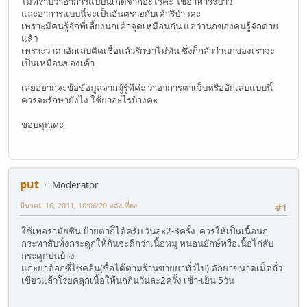
ไม่ทราบว่าอาการแบบนี้เกิดจากอะไรคะ ใช่อาหารรึป่าว
และอาการแบบนี้จะเป็นอันตรายกับเค้ารึป่าวคะ
เพราะมีคนรู้จักที่เลี้ยงนกเค้าจุดเหมือนกัน แต่ว่านกของคนรู้จักตาย
แล้ว
เพราะว่าตาอักเสบติดเชื้อแล้วรักษาไม่ทัน ซึ่งก็กลัวว่านกของเราจะ
เป็นเหมือนของเค้า
เลยอยากจะข้อข้อมูลจากผู้รู้ทีค่ะ ว่าอาการตาเจ็บหรืออักเสบแบบนี้
ควรจะรักษายังไง ใช้ยาอะไรบ้างคะ
ขอบคุณค่ะ
put
Moderator
มีนาคม 16, 2011, 10:06:20 หลังเที่ยง
#1
ใช้เทอรามัยซิน ป้ายตาก็ได้ครับ วันละ2-3ครั้ง ควรให้เป็นเนื้อนก
กระทาสับทั้งกระดูกให้กินจะดีกว่าเนื้อหมู หนอนยักษ์หรือเนื้อไก่สับ
กระดูกปนบ้าง
แกะยาด้อกซี่ไซคลีน(ซื้อได้ตามร้านขายยาทั่วไป) ตักยาขนาดเม็ดถั่ว
เขียวแล้วโรยคลุกเนื้อให้นกกินวันละ2ครั้ง เช้า-เย็น 5วัน