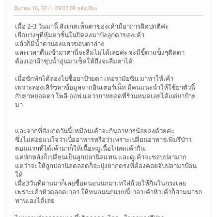
มีนาคม 16, 2011, 09:02:08 หลังเที่ยง
เมื่อ 2-3 วันมานี้ สังเกตเห็นตาของเค้ามีอาการผิดปกติค่ะ
เยื่อบางๆที่หุ้มตาชั้นในปิดลงมาบังลูกตาของเค้า
แล้วก็มีน้ำตานองแถวขอบตาล่าง
และเวลาตื่นเช้ามาตานี่จะลืมไม่ได้เลยค่ะ จะมีขี้ตาแข็งๆติดตา
ต้องเอาผ้าชุบน้ำอุ่นมาเช็ดให้ถึงจะลืมตาได้
เมื่อซักพักได้ลองไปซื้อยาป้ายตา เทอรามัยซิน มาทาให้เค้า
เพราะลองเสิร์ซหาข้อมูลจากอินเตอร์เน็ท มีคนแนะนำให้ใช้ยาตัวนี้
กับยาหยอดตา โพลี-ออฟ แต่ว่ายาหยอดที่ร้านหมดเลยได้แต่ยาป้าย
มา
และจากที่สังเกตวันนี้เหมือนเค้าจะกินอาหารน้อยลงด้วยค่ะ
ซึ่งไม่ค่อยแน่ใจว่าเบื่ออาหารหรือว่าเพราะเปลี่ยนอาหารเพิ่มรึป่าว
ตอนแรกที่ได้เค้ามาก็ให้เนื้อหมูเนื้อไก่สดเค้ากิน
แต่พักหลังก็เปลี่ยนเป็นลูกปลานิลแทน และดูเค้าจะชอบปลามาก
แต่ว่าจะให้ลูกปลานิลตลอดก็จะยุ่งยากตรงที่ต้องคอยจับปลามาป้อน
ให้
เมื่อ3วันที่ผ่านมาก็เลยซื้อหนอนนกมาเทใส่ถ้วยให้กินในกรงเลย
เพราะเค้าหิวตลอดเวลา ให้หนอนนกแบบนี้เวลาเค้าหิวเค้าก็สามมารถ
ทานเองได้เลย