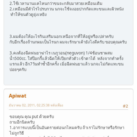
2.ใช้เวลานานแคไหนกว่าขนจะกลับมาสวยเหมือนเดิม
2.เหมือนมีตัวไรไปรบกวน นกจะใช้จงอยปากกัดแทะขนและผิวหนัง
ทำให้ขนตัวดูยุ่งเหยิง
3.ผมต้องให้อะไรกินเสริมนอกเหนือจากที่ให้อยู่หรือเปล่าครับ
กับอีกเรื่องถ้านกผมเป็นไรนก ผมจะรักษาเค้ายังไงดีครับ ขอบคุณครับ
3.คงต้องฉีดพ่นยาฆ่าไร เนกูวอน(neguvon) 1/4ช้อนชาผสม
น้ำ500cc. ใส่ป๊อกกี้แล้วฉีดให้เปียกทั่วตัว เข้าตาได้ หลังจากทำครั้ง
แรกแล้ว อีก7วันทำซ้ำอีกครั้ง เมิ่อฉีดพ่นยาแล้ว นกจะไม่กัดแทะขน
บ่อยๆครับ
Apiwat
ธันวาคม 02, 2011, 02:25:38 หลังเที่ยง
#2
ขอบคุณ คุณ put ด้วยครับ
ถามอีกนิดครับ
1.อาการแบบนี้เป็นอันตรายต่อนกไหมครับ ถ้าเราไม่รักษาหรือรักษา
ไม่ถูกวิธี