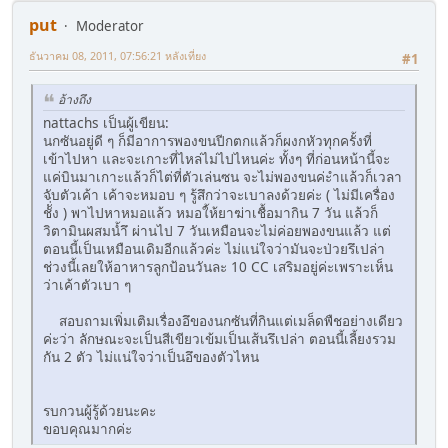
put
Moderator
ธันวาคม 08, 2011, 07:56:21 หลังเที่ยง
#1
อ้างถึง
nattachs เป็นผู้เขียน:
นกซันอยู่ดี ๆ ก็มีอาการพองขนปีกตกแล้วก็ผงกหัวทุกครั้งที่
เข้าไปหา และจะเกาะที่ไหล่ไม่ไปไหนค่ะ ทั้งๆ ที่ก่อนหน้านี้จะ
แค่บินมาเกาะแล้วก็ไต่ที่ตัวเล่นซน จะไม่พองขนค่ะำแล้วก็เวลา
จับตัวเค้า เค้าจะหมอบ ๆ รู้สึกว่าจะเบาลงด้วยค่ะ ( ไม่มีเครื่อง
ชัั่่ง ) พาไปหาหมอแล้ว หมอใ้ห้ยาฆ่าเชื้อมากิน 7 วัน แล้วก็
วิตามินผสมน้ำึ ผ่านไป 7 วันเหมือนจะไม่ค่อยพองขนแล้ว แต่
ตอนนี้เป็นเหมือนเดิมอีกแล้วค่ะ ไม่แน่ใจว่ามันจะป่วยรึเปล่า
ช่วงนี้เลยให้อาหารลูกป้อนวันละ 10 CC เสริมอยู่ค่ะเพราะเห็น
ว่าเค้าตัวเบา ๆ
สอบถามเพิ่มเติมเรื่องอึของนกซันที่กินแต่เมล็ดพืชอย่างเดียว
ค่ะว่า ลักษณะจะเป็นสีเขียวเข้มเป็นเส้นรึเปล่า ตอนนี้เลี้ยงรวม
กัน 2 ตัว ไม่แน่ใจว่าเป็นอึของตัวไหน
รบกวนผู้รู้ด้วยนะคะ
ขอบคุณมากค่ะ