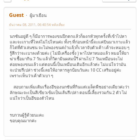
Guest
ผู้มาเยือน
ธันวาคม 08, 2011, 06:40:54 หลังเที่ยง
นกซันอยู่ดี ๆ ก็มีอาการพองขนปีกตกแล้วก็ผงกหัวทุกครั้งที่เข้าไปหา
และจะเกาะที่ไหล่ไม่ไปไหนค่ะ ทั้งๆ ที่ก่อนหน้านี้จะแค่บินมาเกาะแล้ว
ก็ไต่ที่ตัวเล่นซน จะไม่พองขนค่ะำแล้วก็เวลาจับตัวเค้า เค้าจะหมอบ ๆ
รู้สึกว่าจะเบาลงด้วยค่ะ ( ไม่มีเครื่องชัั่่ง ) พาไปหาหมอแล้ว หมอใ้ห้ยา
ฆ่าเชื้อมากิน 7 วัน แล้วก็วิตามินผสมน้ำึ ผ่านไป 7 วันเหมือนจะไม่
ค่อยพองขนแล้ว แต่ตอนนี้เป็นเหมือนเดิมอีกแล้วค่ะ ไม่แน่ใจว่ามัน
จะป่วยรึเปล่า ช่วงนี้เลยให้อาหารลูกป้อนวันละ 10 CC เสริมอยู่ค่ะ
เพราะเห็นว่าเค้าตัวเบา ๆ
สอบถามเพิ่มเติมเรื่องอึของนกซันที่กินแต่เมล็ดพืชอย่างเดียวค่ะว่า
ลักษณะจะเป็นสีเขียวเข้มเป็นเส้นรึเปล่า ตอนนี้เลี้ยงรวมกัน 2 ตัว ไม่
แน่ใจว่าเป็นอึของตัวไหน
รบกวนผู้รู้ด้วยนะคะ
ขอบคุณมากค่ะ