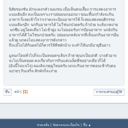
นิสัยของซัน มักจะผงกหัว พองขน เมื่อเห็นคนเลี้ยง การแสดงอาการ
แบบเดิมอีก คงเป็นเพราะเราปล่อยนกออกมา ขณะทีั่นกกำลังจะกิน
อาหาร ก็เลยเข้าใจว่าเราคงจะป้อนอาหารให้ ก็เลยแสดงพฤติกรรม
แบบเดิมๆอีก นกกินอาหารได้ ไม่ใช่นกป่วยครับ ถ้าป่วย จะสังเกตง่าย
นกซึม อยู่โดดเดี่ยว ไม่เข้าฝูง จะไม่ยอมรับการป้อนอาหาร นกยังกิน
อาหารได้ดี ไม่ใช่นกป่วยครับ ปล่อยนกหลังจากที่เห็นนกกินอาหารอิ่ม
แล้วดู นกคงไม่แสดงอาการดังกล่าว
ถึงแม้ไม่ได้กินผลไม้ก็ควรให้พืชผักบ้าง จะทำให้นกมีอายุยืนยาว
มูลนกโดยทั่วไปก็จะเป็นหลอดๆเส้นๆ ถ้าธาตุนกเป็นปกติ บางตัวอาจ
จะไม่เป็นหลอด คงเกี่ยวกับการกินแต่เมล็ดพืชอย่างเดียวก็ได้
(อันนี้ไม่แน่ใจ) ลองสังเกตุดูใหม่ครับ นกจะกินอาหารตอนเช้ากับตอ
นบ่ายๆ กินเสร็จ สักพักก็จะถ่าย
หน้า
1
ขึ้น
การกระทำของผู้ใช้
|
|
ช่วยเหลือ
ข้อตกลงและเงื่อนไข
ขึ้น ▲