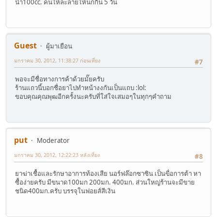
น้ำ100cc. คนให้ละลายให้นกกิน 5 วัน
Guest
ผู้มาเยือน
มกราคม 30, 2012, 11:38:27 ก่อนเที่ยง
#7
พอจะมีชื่อทางการค้าด้วยมั๊ยครับ
ร้านแถวนี้บอกชื่อยาไปทำหน้างงกันเป็นแถบ :lol:
ขอบคุณคุณพุฒอีกครั้งนะครับที่ใส่ใจเสมอๆในทุกๆคำถาม
put
Moderator
มกราคม 30, 2012, 12:22:23 หลังเที่ยง
#8
ยาฆ่าเชื้อและรักษาอาการท้องเสีย นอร์ฟล๊อกซาซิน เป็นฃื่อการต้า หา
ซื้อง่ายครับ มีขนาด100มก 200มก. 400มก. ส่วนใหญ่ร้านจะมีขาย
ชนิด400มก.ครับ บรรจุในฟอยส์สีเงิน