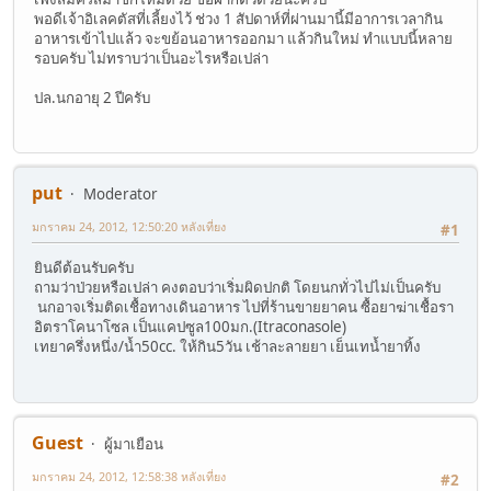
พอดีเจ้าอิเลคตัสที่เลี้ยงไว้ ช่วง 1 สัปดาห์ที่ผ่านมานี้มีอาการเวลากิน
อาหารเข้าไปแล้ว จะขย้อนอาหารออกมา แล้วกินใหม่ ทำแบบนี้หลาย
รอบครับ ไม่ทราบว่าเป็นอะไรหรือเปล่า
ปล.นกอายุ 2 ปีครับ
put
Moderator
มกราคม 24, 2012, 12:50:20 หลังเที่ยง
#1
ยินดีต้อนรับครับ
ถามว่าป่วยหรือเปล่า คงตอบว่าเริ่มผิดปกติ โดยนกทั่วไปไม่เป็นครับ
นกอาจเริ่มติดเชื้อทางเดินอาหาร ไปที่ร้านขายยาคน ซื้อยาฆ่าเชื้อรา
อิตราโคนาโซล เป็นแคปซูล100มก.(Itraconasole)
เทยาครึ่งหนึ่ง/น้ำ50cc. ให้กิน5วัน เช้าละลายยา เย็นเทน้ำยาทิ้ง
Guest
ผู้มาเยือน
มกราคม 24, 2012, 12:58:38 หลังเที่ยง
#2