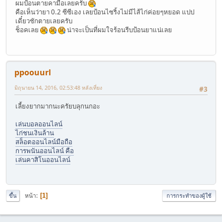
ผมป้อนตายคามือเลยครับ
คือเห็นว่ายา 0.2 ซีซีเอง เลยป้อนไซริ้งไม่มีไส้ไก่ค่อยๆหยอด แปป
เดี๋ยวชักตายเลยครับ
ช็อคเลย
น่าจะเป็นที่ผมใจร้อนรีบป้อนยาแน่เลย
ppoouurl
มิถุนายน 14, 2016, 02:53:48 หลังเที่ยง
#3
เลี้ยงยากมากนะครัยบลุกนกอะ
เล่นบอลออนไลน์
ไก่ชนเงินล้าน
สล็อตออนไลน์มือถือ
การพนันออนไลน์ คือ
เล่นคาสิโนออนไลน์
หน้า
1
ขึ้น
การกระทำของผู้ใช้