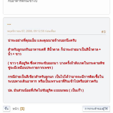
กับอาหารที่กินเข้าไป
...
พฤศจิกายน 07, 2008, 09:12:59 ก่อนเที่ยง
#3
น่าจะอย่างที่คุณเอ็ม และคุณนายจ้างบอกน๊ะครับ
สำหรับลูกนกกินอาหารเคที สีน้ำตาล ก็น่าจะถ่ายมาเป็นสีน้ำตาล +
น้ำ + ขาว
( ขาว ๆ คือยูริค ซึ่งควรจะขับออกมา บางครั้งถ้าสังเกตในกระดาษทิช
ชู่จะมีเหมือนประกายกากเพชร )
กรณีถ่ายเป็นสีเขียวสำหรับลูกนก เป็นไปได้ว่าอาจจะมีการติดเชื้อใน
ระบบทางเดินอาหาร หรือเป็นเพราะยาที่กินเข้าไปหรือปล่าวครับ
ปล. มันส่วนน้อยที่เกิดไม่ขับยูริค แบบนกผม ( เป็นเก๊า )
หน้า
1
ขึ้น
การกระทำของผู้ใช้