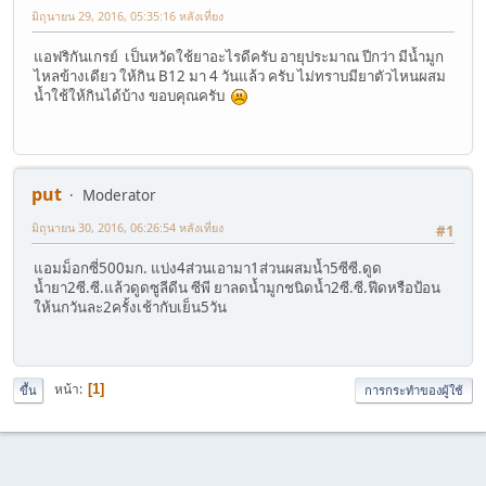
มิถุนายน 29, 2016, 05:35:16 หลังเที่ยง
แอฟริกันเกรย์ เป็นหวัดใช้ยาอะไรดีครับ อายุประมาณ ปีกว่า มีน้ำมูก
ไหลข้างเดียว ให้กิน B12 มา 4 วันแล้ว ครับ ไม่ทราบมียาตัวไหนผสม
น้ำใช้ให้กินได้บ้าง ขอบคุณครับ
put
Moderator
มิถุนายน 30, 2016, 06:26:54 หลังเที่ยง
#1
แอมม็อกซี่500มก. แบ่ง4ส่วนเอามา1ส่วนผสมน้ำ5ซีซี.ดูด
น้ำยา2ซี.ซี.แล้วดูดซูลีดีน ซีพี ยาลดน้ำมูกชนิดน้ำ2ซี.ซี.ฟีดหรือป้อน
ให้นกวันละ2ครั้งเช้ากับเย็น5วัน
หน้า
1
ขึ้น
การกระทำของผู้ใช้